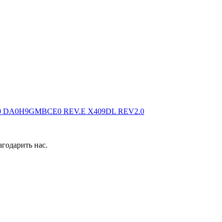
0
DA0H9GMBCE0 REV.E
X409DL REV2.0
годарить нас.