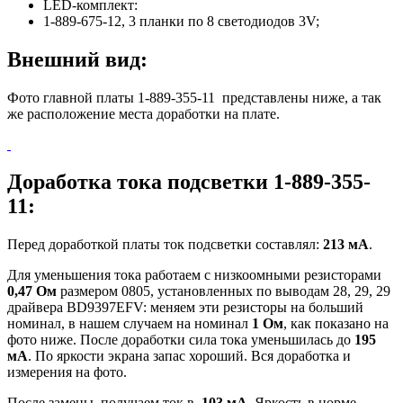
LED-комплект:
1-889-675-12, 3 планки по 8 светодиодов 3V;
Внешний вид:
Фото главной платы 1-889-355-11 представлены ниже, а так
же расположение места доработки на плате.
Доработка тока подсветки 1-889-355-
11:
Перед доработкой платы ток подсветки составлял:
213 мА
.
Для уменьшения тока работаем с низкоомными резисторами
0,47 Ом
размером 0805, установленных по выводам 28, 29, 29
драйвера BD9397EFV: меняем эти резисторы на больший
номинал, в нашем случаем на номинал
1 Ом
, как показано на
фото ниже. После доработки сила тока уменьшилась до
195
мА
. По яркости экрана запас хороший. Вся доработка и
измерения на фото.
После замены, получаем ток в
103 мА.
Яркость в норме,