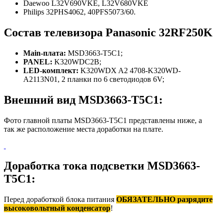
Daewoo L32V690VKE, L32V680VKE
Philips 32PHS4062, 40PFS5073/60.
Состав телевизора Panasonic 32RF250K
Main-плата:
MSD3663-T5C1;
PANEL:
K320WDC2B;
LED-комплект:
K320WDX A2 4708-K320WD-
A2113N01, 2 планки по 6 светодиодов 6V;
Внешний вид MSD3663-T5C1:
Фото главной платы MSD3663-T5C1 представлены ниже, а
так же расположение места доработки на плате.
Доработка тока подсветки MSD3663-
T5C1:
Перед доработкой блока питания
ОБЯЗАТЕЛЬНО разрядите
высоковольтный конденсатор
!