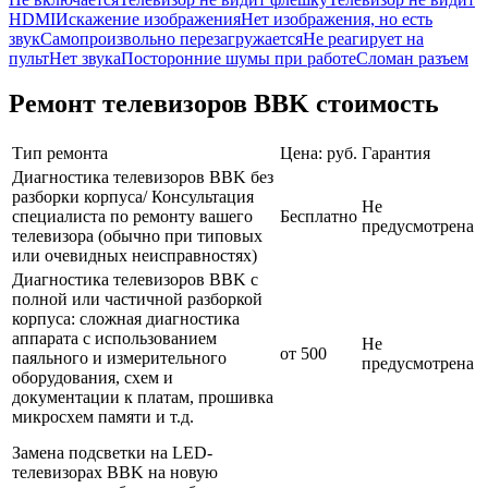
HDMI
Искажение изображения
Нет изображения, но есть
звук
Самопроизвольно перезагружается
Не реагирует на
пульт
Нет звука
Посторонние шумы при работе
Сломан разъем
Ремонт телевизоров BBK стоимость
Тип ремонта
Цена: руб.
Гарантия
Диагностика телевизоров BBK без
разборки корпуса/ Консультация
Не
специалиста по ремонту вашего
Бесплатно
предусмотрена
телевизора (обычно при типовых
или очевидных неисправностях)
Диагностика телевизоров BBK с
полной или частичной разборкой
корпуса: сложная диагностика
аппарата с использованием
Не
от 500
паяльного и измерительного
предусмотрена
оборудования, схем и
документации к платам, прошивка
микросхем памяти и т.д.
Замена подсветки на LED-
телевизорах BBK на новую