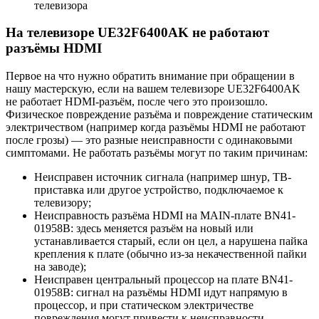
телевизора
На телевизоре UE32F6400AK не работают
разъёмы HDMI
Первое на что нужно обратить внимание при обращении в
нашу мастерскую, если на вашем телевизоре UE32F6400AK
не работает HDMI-разъём, после чего это произошло.
Физическое повреждение разъёма и повреждение статическим
электричеством (например когда разъёмы HDMI не работают
после грозы) — это разные неисправности с одинаковыми
симптомами. Не работать разъёмы могут по таким причинам:
Неисправен источник сигнала (например шнур, ТВ-
приставка или другое устройство, подключаемое к
телевизору;
Неисправность разъёма HDMI на MAIN-плате BN41-
01958B: здесь меняется разъём на новый или
устанавливается старый, если он цел, а нарушена пайка
крепления к плате (обычно из-за некачественной пайки
на заводе);
Неисправен центральный процессор на плате BN41-
01958B: сигнал на разъёмы HDMI идут напрямую в
процессор, и при статическом электричестве
повреждения могут привести к неисправности