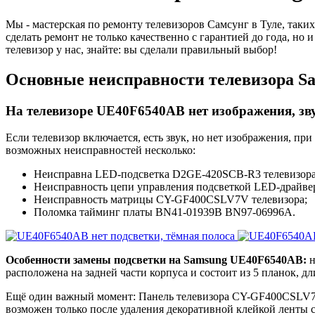
Мы - мастерская по ремонту телевизоров Самсунг в Туле, та
сделать ремонт не только качественно с гарантией до года, но
телевизор у нас, знайте: вы сделали правильный выбор!
Основные неисправности телевизора 
На телевизоре UE40F6540AB нет изображения, зву
Если телевизор включается, есть звук, но нет изображения, пр
возможных неисправностей несколько:
Неисправна LED-подсветка D2GE-420SCB-R3 телевизора, з
Неисправность цепи управления подсветкой LED-драйвер
Неисправность матрицы CY-GF400CSLV7V телевизора;
Поломка тайминг платы BN41-01939B BN97-06996A.
Особенности замены подсветки на Samsung UE40F6540AB:
н
расположена на задней части корпуса и состоит из 5 планок, д
Ещё один важный момент: Панель телевизора CY-GF400CSLV7V с
возможен только после удаления декоративной клейкой ленты со