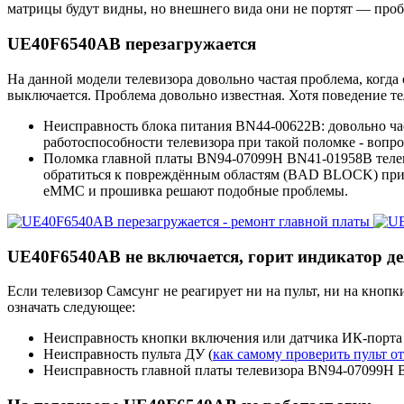
матрицы будут видны, но внешнего вида они не портят — пробл
UE40F6540AB перезагружается
На данной модели телевизора довольно частая проблема, когда 
выключается. Проблема довольно известная. Хотя поведение те
Неисправность блока питания BN44-00622B: довольно ча
работоспособности телевизора при такой поломке - вопр
Поломка главной платы BN94-07099H BN41-01958B телев
обратиться к повреждённым областям (BAD BLOCK) привод
eMMC и прошивка решают подобные проблемы.
UE40F6540AB не включается, горит индикатор д
Если телевизор Самсунг не реагирует ни на пульт, ни на кноп
означать следующее:
Неисправность кнопки включения или датчика ИК-порта
Неисправность пульта ДУ (
как самому проверить пульт от
Неисправность главной платы телевизора BN94-07099H 