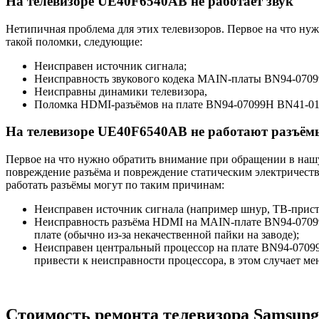
На телевизоре UE40F6540AB не работает звук
Нетипичная проблема для этих телевизоров. Первое на что ну
такой поломки, следующие:
Неисправен источник сигнала;
Неисправность звукового кодека MAIN-платы BN94-070
Неисправны динамики телевизора,
Поломка HDMI-разъёмов на плате BN94-07099H BN41-01
На телевизоре UE40F6540AB не работают разъё
Первое на что нужно обратить внимание при обращении в нашу
повреждение разъёма и повреждение статическим электричест
работать разъёмы могут по таким причинам:
Неисправен источник сигнала (например шнур, ТВ-приста
Неисправность разъёма HDMI на MAIN-плате BN94-07099H 
плате (обычно из-за некачественной пайки на заводе);
Неисправен центральный процессор на плате BN94-07099
привести к неисправности процессора, в этом случает 
Стоимость ремонта телевизора Samsun