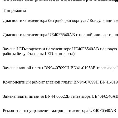
Тип ремонта
Диагностика телевизора без разборки корпуса / Консультации 
Диагностика телевизора UE40F6540AB с полной или частичной
Замена LED-подсветки на телевизоре UE40F6540AB на новую ко
работы без учёта цены LED-комплекта)
Замена главной платы BN94-07099H BN41-01958B телевизора
Компонентный ремонт главной платы BN94-07099H BN41-01
Замена платы питания BN44-00622B телевизора UE40F6540AB (
Ремонт платы управления матрицы телевизора UE40F6540AB