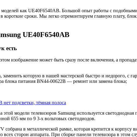
ких моделей как UE40F6540AB. Большой опыт работы с подобным
 и в короткие сроки. Мы легко отремонтируем главную плату, бло
Samsung UE40F6540AB
к есть
и этом изображение может быть сразу после включения, а пропада
аменить которую в нашей мастерской быстро и недорого, с гар
а блока питания BN44-00622B — ремонт или замена блока;
а этой модели телевизоров Samsung используется светодиодная
линой 655 мм по 9 3-х вольтовых светодиодов.
обрана в металлической рамке, которая крепится к корпусу ви
 всех сторон аппарата. При сборке панели телевизора в этом сл