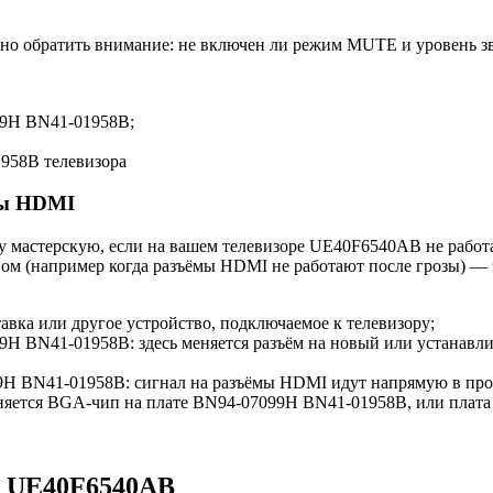
жно обратить внимание: не включен ли режим MUTE и уровень з
99H BN41-01958B;
958B телевизора
мы HDMI
 мастерскую, если на вашем телевизоре UE40F6540AB не работа
вом (например когда разъёмы HDMI не работают после грозы) —
вка или другое устройство, подключаемое к телевизору;
BN41-01958B: здесь меняется разъём на новый или устанавлива
H BN41-01958B: сигнал на разъёмы HDMI идут напрямую в проц
меняется BGA-чип на плате BN94-07099H BN41-01958B, или плата
g UE40F6540AB