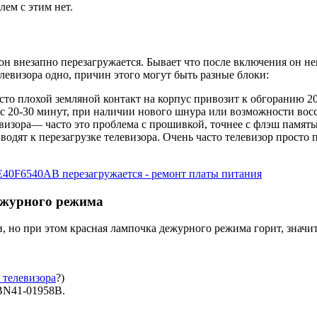
ем с этим нет.
он внезапно перезагружается. Бывает что после включения он не
левизора одно, причин этого могут быть разные блоки:
сто плохой земляной контакт на корпус привозит к обгоранию 2
ос 20-30 минут, при наличии нового шнура или возможности восс
изора— часто это проблема с прошивкой, точнее с флэш памят
ят к перезагрузке телевизора. Очень часто телевизор просто п
ежурного режима
ки, но при этом красная лампочка дежурного режима горит, зна
 телевизора
?)
BN41-01958B.