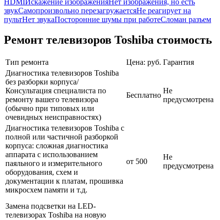
HDMI
Искажение изображения
Нет изображения, но есть
звук
Самопроизвольно перезагружается
Не реагирует на
пульт
Нет звука
Посторонние шумы при работе
Сломан разъем
Ремонт телевизоров Toshiba стоимость
Тип ремонта
Цена: руб.
Гарантия
Диагностика телевизоров Toshiba
без разборки корпуса/
Консультация специалиста по
Не
Бесплатно
ремонту вашего телевизора
предусмотрена
(обычно при типовых или
очевидных неисправностях)
Диагностика телевизоров Toshiba с
полной или частичной разборкой
корпуса: сложная диагностика
аппарата с использованием
Не
от 500
паяльного и измерительного
предусмотрена
оборудования, схем и
документации к платам, прошивка
микросхем памяти и т.д.
Замена подсветки на LED-
телевизорах Toshiba на новую